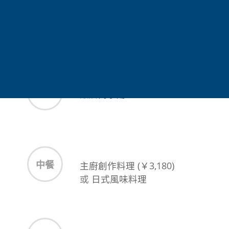
多樣湯池，讓貴賓依喜好放鬆身心。結合河岸美
景、溫泉療癒與靜謐氛圍，感受人吉溫泉鄉的魅
力。
早餐
飯店內享用
中餐
主廚創作料理 (￥3,180)
或
日式風味料理