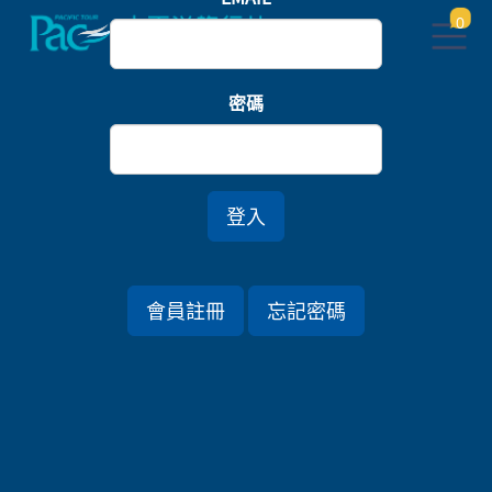
0
首頁
九州
密碼
南九州宮崎鹿兒島．指宿玉手箱列車六日
登入
行程資訊
會員註冊
忘記密碼
出發日期
2027/01/09 (六) 6天
旅遊國家
日本