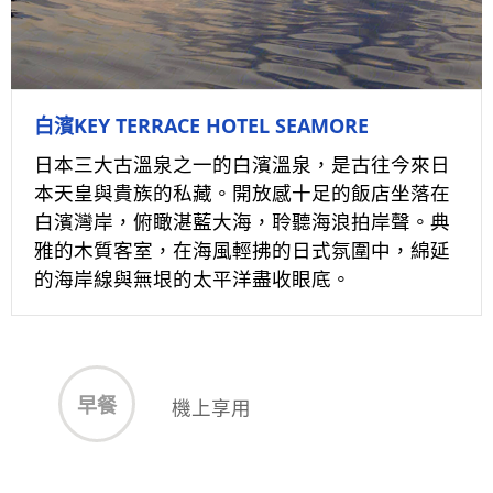
白濱KEY TERRACE HOTEL SEAMORE
日本三大古溫泉之一的白濱溫泉，是古往今來日
本天皇與貴族的私藏。開放感十足的飯店坐落在
白濱灣岸，俯瞰湛藍大海，聆聽海浪拍岸聲。典
雅的木質客室，在海風輕拂的日式氛圍中，綿延
的海岸線與無垠的太平洋盡收眼底。
早餐
機上享用