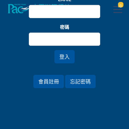
0
首頁
九州
密碼
大谷山莊私湯連泊．山口北九州絕景七日
*春節假期
登入
行程資訊
會員註冊
忘記密碼
出發日期
2027/02/03 (三) 7天
旅遊國家