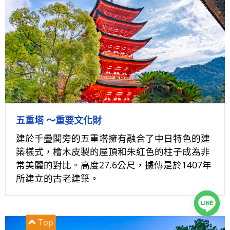
五重塔 ～重要文化財
建於千疊閣旁的五重塔擁有融合了中日特色的建
築樣式，檜木皮製的屋頂和朱紅色的柱子成為非
常美麗的對比。高度27.6公尺，據傳是於1407年
所建立的古老建築。
Top