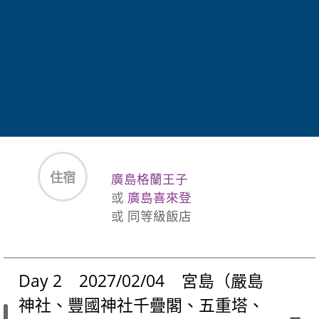
晚餐
飯店內享用自助百匯料理
住宿
廣島格蘭王子
或
廣島喜來登
或
同等級飯店
Day 2 2027/02/04 宮島（嚴島
神社、豐國神社千疊閣、五重塔、