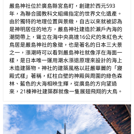
嚴島神社位於廣島縣宮島町，創建於西元593
年，為聯合國教科文組織指定的世界文化遺產。
由於獨特的地理位置與景緻，自古以來就被認為
是神明居住的地方，嚴島神社建造於瀨戶內海的
潮間帶上，聳立在海中央高達16公尺的朱紅色大
鳥居是嚴島神社的象徵，也是著名的日本三大景
之一，漲潮時可以看到嚴島神社就像浮在海面一
樣，是日本唯一運用潮水漲退原理來設計的海上
木造建築物。神社的建築風格以莊嚴華麗的「寢
殿式樣」著稱，紅柱白壁的神殿與周圍的綠色森
林、藍色的大海相映生輝，從廣島的方向望過
來，21棟神社建築群就像一隻展翅飛翔的大鳥。