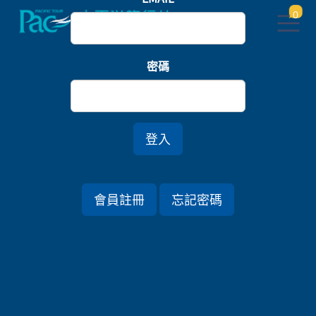
0
首頁
九州
密碼
大谷山莊私湯連泊．山口北九州絕景七日
登入
行程資訊
會員註冊
忘記密碼
出發日期
2026/12/11 (五) 7天
旅遊國家
日本