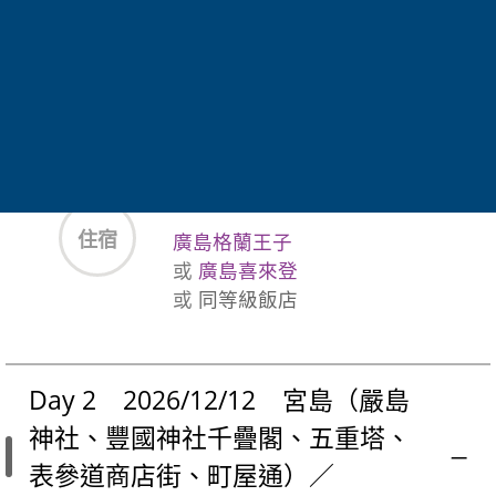
晚餐
飯店內享用自助百匯料理
住宿
廣島格蘭王子
或
廣島喜來登
或
同等級飯店
Day 2 2026/12/12 宮島（嚴島
神社、豐國神社千疊閣、五重塔、
表參道商店街、町屋通）／