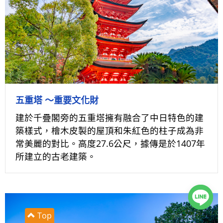
五重塔 ～重要文化財
建於千疊閣旁的五重塔擁有融合了中日特色的建
築樣式，檜木皮製的屋頂和朱紅色的柱子成為非
常美麗的對比。高度27.6公尺，據傳是於1407年
所建立的古老建築。
Top