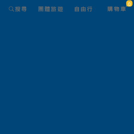
0
夢幻聯合
鉑金會
森林療癒
日本健行/登
再發現
《太平洋x伊勢丹夢幻聯合》京都
航巴士)
京都麗思卡爾頓酒店/有馬溫泉 
極上奢宿：
日式會席料理/主廚創作料理/鐵
味蕾饗宴：