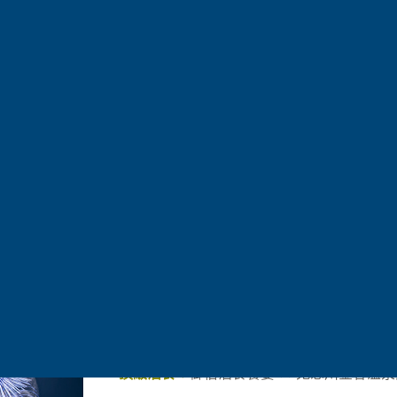
比叡山延曆寺/相樂園/有馬溫泉
季節景點：
風起之時．土浦夏末秋初．璀璨
【限定出發】秋夜夢幻限定・土浦全國花火
絕美地景：
皇室名所巡禮 × 迎賓館赤坂離
感官盛宴：
專屬特等席位 × 日本三大花火
頂級泊食：
御宿泊食饗宴 × 鬼怒川金谷溫