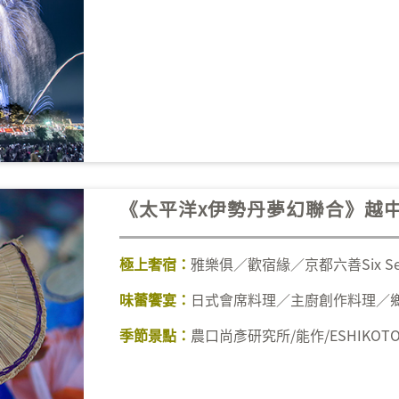
《太平洋x伊勢丹夢幻聯合》越中
航巴士)
雅樂俱／歡宿緣／京都六善Six Sens
極上奢宿：
日式會席料理／主廚創作料理／
味蕾饗宴：
農口尚彥研究所/能作/ESHIKOT
季節景點：