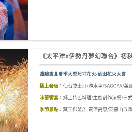
《太平洋x伊勢丹夢幻聯合》初
體驗東北夏季大型尺寸花火-酒田花火大會
仙台威士汀/游水亭ISAGOYA/萬
極上奢宿
：
鄉土特色料理/主廚創作法餐/日
味蕾饗宴
：
藏王御釜/仁賀保高原/羽黑山五
季節景點
：