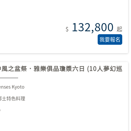
132,800
$
起
風之盆祭．雅樂俱品瓊漿六日 (10人夢幻巡
es Kyoto
鄉土特色料理
O