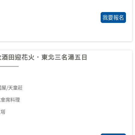
秋酒田迎花火．東北三名湯五日
國屋/天童莊
式會席料理
重塔