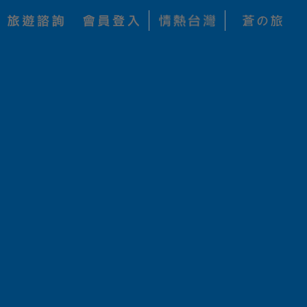
山
日本自行車
主題
旅遊
祇園祭迎山鉾．有馬秘湯五日 (10人夢幻巡
奧之細道
板燒料理