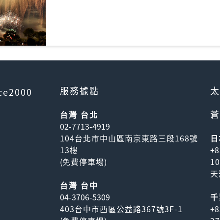
服務據點
太
ce2000
蒼
台灣 台北
02-7713-4919
104台北市中山區南京東路三段168號
日
13樓
+8
(
免費停車場
)
1
天
台灣 台中
04-3706-5309
千
403台中市西區公益路367號3F-1
+8