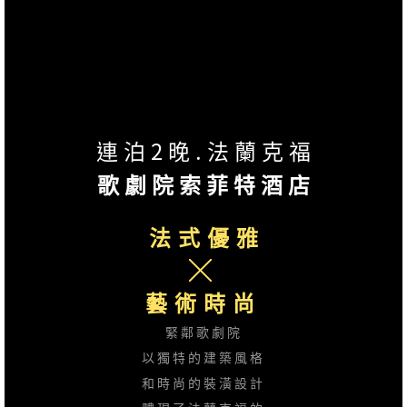
連泊2晚.法蘭克福
歌劇院索菲特酒店
法式優雅
╳
藝術時尚
緊鄰歌劇院
以獨特的建築風格
和時尚的裝潢設計