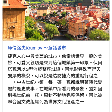
庫倫洛夫Krumlov ～童話城市
捷克人心中最美麗的城市，像童話世界一般的美
妙，可愛又親切是來到這個城鎮第一印象。伏爾
塔瓦河以S型流經整座城鎮，因地形特殊而得天
獨厚的樣貌，可以說是造訪捷克的重點行程之
一。中古世紀小鎮，每一磚一瓦都說明著時代變
遷的歷史故事，在城鎮中所看到的景象，猶如回
到幾世紀前一樣，原封不動地完整保留，因此被
聯合國文教組織列為世界文化遺產之一。