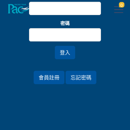
0
密碼
首頁
奧地利/捷克
奧捷．輝煌遺產布拉格‧悠揚樂都維也納12日
~跨年家族旅遊
登入
行程資訊
會員註冊
忘記密碼
出發日期
2026/12/29 (二) 12天
旅遊國家