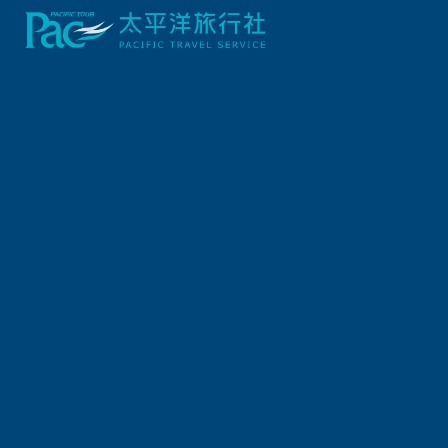
首頁
奧地利/捷克
奧捷．輝煌遺產布拉格‧悠揚樂都維也納12日
~閨密之旅
行程資訊
出發日期
2026/12/15 (二) 12天
報名截止日
2026/12/10 (四)