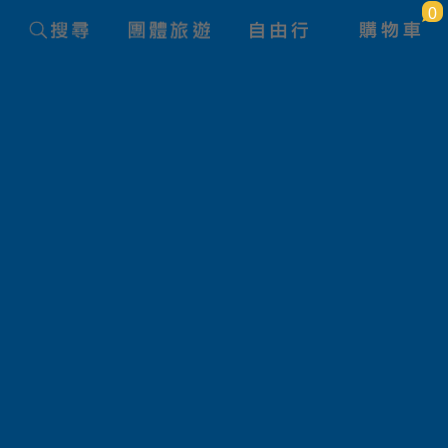
0
旅遊國家
捷克 / 奧地利
價 格
大人
雙人一室