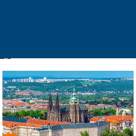
杯款 (圖片為示意圖)
布拉格