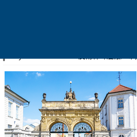
貼心提醒
獨特造型溫泉杯
：特別贈送此溫泉杯，可自行挑選喜好
Day 3 2026/12/17 皮爾森啤酒廠／