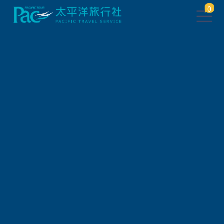
0
此行程已下架，將於 5 秒後 轉
跳到 相關行程
請稍待系統將自動轉頁，或
請
點此繼續