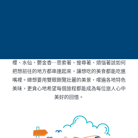
事物!
帶著這樣期待的心情…去這裡好呢，還是那裡好呢，
這個季節應該去賞櫻，那這個時間點是不是該去哪裡
賞楓，冬天當然是玩雪，還有夏天的薰衣草、春天芝
櫻、水仙、鬱金香…思索著、搜尋著、煩惱著該如何
把想前往的地方都串連起來，讓想吃的美食都能吃進
嘴裡。總想要用雙眼飽覽壯麗的美景，嚐遍各地特色
美味，更貪心地希望每個旅程都能成為每位旅人心中
美好的回憶。