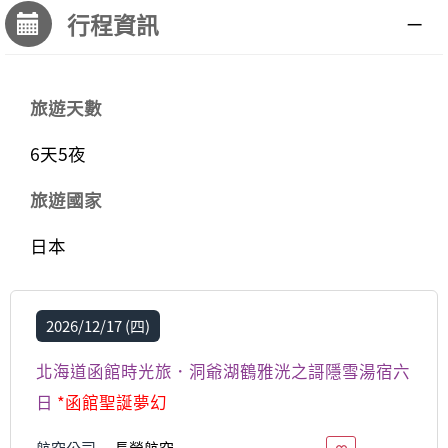
行程資訊
旅遊天數
6天5夜
旅遊國家
日本
2026/12/17 (四)
北海道函館時光旅．洞爺湖鶴雅洸之謌隱雪湯宿六
日
*函館聖誕夢幻