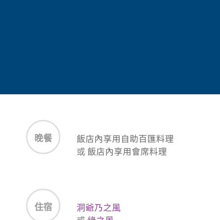
早餐
無
中餐
機上享用
晚餐
飯店內享用自助百匯料理
或
飯店內享用會席料理
住宿
洞爺乃之風
或
綠之風