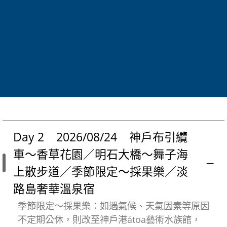
或
日式會席料理
或
和洋創作料理
住宿
神戶港灣喜來登
或
神戶大倉
或
同等級飯店
Day 2 2026/08/24 神戶布引纜
車～香草花園／明石大橋～舞子海
上散步道／季節限定～採果樂／淡
路島奢華溫泉宿
季節限定～採果樂：如遇氣候、天氣因素等原因
不定期公休，則改至神戶港átoa藝術水族館，