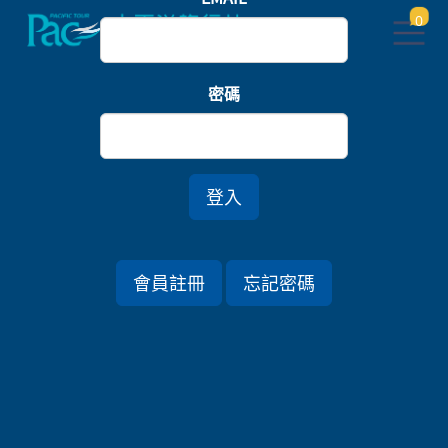
0
首頁
樂園
密碼
日本環球影城．淡路島親子樂園潮玩五日
登入
行程資訊
會員註冊
忘記密碼
出發日期
2026/08/23 (日) 5天
旅遊國家
日本