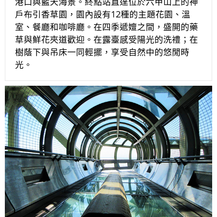
港口與藍天海景。終點站直達位於六甲山上的神
戶布引香草園，園內設有12種的主題花園、溫
室、餐廳和咖啡廳。在四季遞嬗之間，盛開的藥
草與鮮花夾道歡迎。在露臺感受陽光的洗禮；在
樹蔭下與吊床一同輕擺，享受自然中的悠閒時
光。