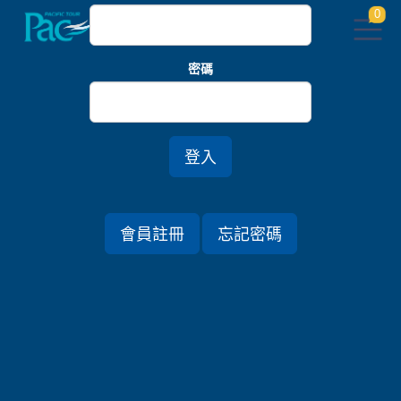
0
密碼
首頁
關東
湖光雪映．日光麗思卡爾頓連泊五日
登入
行程資訊
會員註冊
忘記密碼
出發日期
2027/01/10 (日) 5天
旅遊國家
日本