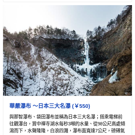
華嚴瀑布 ～日本三大名瀑 (￥550)
與那智瀑布、袋田瀑布並稱為日本三大名瀑；搭乘電梯前
往觀瀑台，賞中禪寺湖水每秒3噸的水量、從98公尺高處傾
瀉而下，水聲隆隆，白浪四濺，瀑布面寬達7公尺，磅礡氣