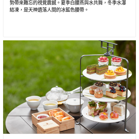
勢帶來難忘的視覺震撼。夏季白腰燕與水共舞，冬季水瀑
結凍，是天神遺落人間的冰藍色腰帶。