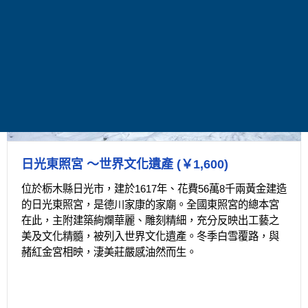
日光東照宮 ～世界文化遺產 (￥1,600)
位於栃木縣日光市，建於1617年、花費56萬8千兩黃金建造
的日光東照宮，是德川家康的家廟。全國東照宮的總本宮
在此，主附建築絢爛華麗、雕刻精細，充分反映出工藝之
美及文化精髓，被列入世界文化遺產。冬季白雪覆路，與
赭紅金宮相映，淒美莊嚴感油然而生。