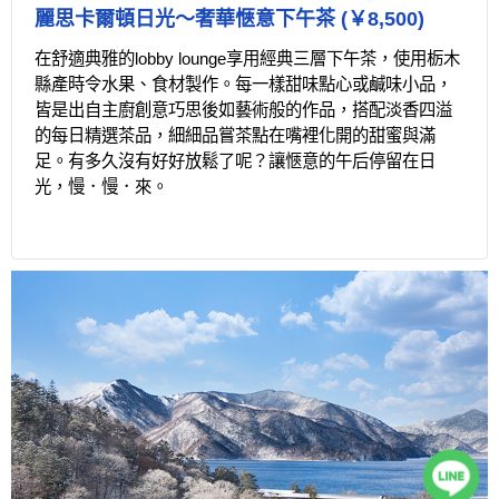
麗思卡爾頓日光～奢華愜意下午茶 (￥8,500)
在舒適典雅的lobby lounge享用經典三層下午茶，使用栃木
縣產時令水果、食材製作。每一樣甜味點心或鹹味小品，
皆是出自主廚創意巧思後如藝術般的作品，搭配淡香四溢
的每日精選茶品，細細品嘗茶點在嘴裡化開的甜蜜與滿
足。有多久沒有好好放鬆了呢？讓愜意的午后停留在日
光，慢．慢．來。