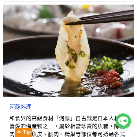
河豚料理
和食界的高級食材「河豚」自古就是日本人相當
喜愛的海產物之一，屬於相當珍貴的魚種，除魚
Top
肉之外，魚皮、腰肉、精巢等部位都可透過各式