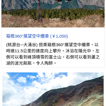
箱根360°展望空中纜車 (￥1,050)
(桃源台─大涌谷) 搭乘箱根360°展望空中纜車，以
時速11.5公里的速度向上攀升。沐浴在陽光中，左
側可以看到峰頂積雪的富士山，右側可以看到蘆之
湖的波光粼粼，令人陶醉。