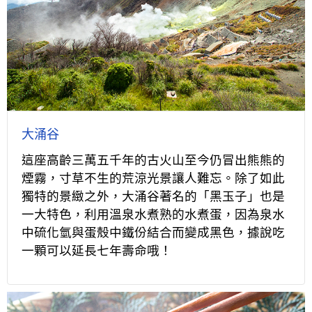
大涌谷
這座高齡三萬五千年的古火山至今仍冒出熊熊的
煙霧，寸草不生的荒涼光景讓人難忘。除了如此
獨特的景緻之外，大涌谷著名的「黑玉子」也是
一大特色，利用溫泉水煮熟的水煮蛋，因為泉水
中硫化氫與蛋殼中鐵份結合而變成黑色，據說吃
一顆可以延長七年壽命哦！