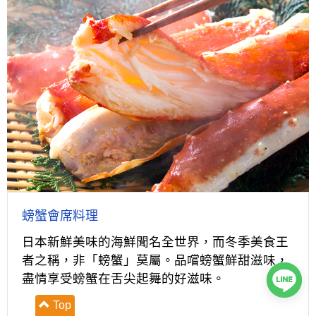
螃蟹會席料理
日本新鮮美味的海鮮聞名全世界，而冬季美食王
者之稱，非「螃蟹」莫屬。品嚐螃蟹鮮甜滋味，
盡情享受螃蟹在舌尖起舞的好滋味。
Top