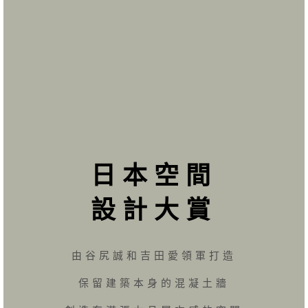
日本空間
設計大賞
由谷尻誠和吉田愛領軍打造
保留建築本身的混凝土牆