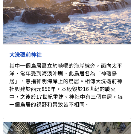
大洗磯前神社
其中一個鳥居矗立於崎嶇的海岸線旁，面向太平
洋，常年受到海浪沖刷。此鳥居名為「神磯鳥
居」，意指神明海岸上的鳥居。相傳大洗磯前神
社興建於西元856年。本殿毀於16世紀的戰火
中，之後於17世紀重建。神社中有三個鳥居，每
一個鳥居的視野和景致皆不相同。