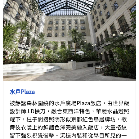
水戶Plaza
被靜謐森林圍繞的水戶廣場Plaza飯店，由世界級
設計師J.D操刀，融合東西洋特色，華麗水晶燈照
耀下，柱子間接照明形似京都紅色鳥居牌坊，歌
舞伎衣裳上的鮮豔色澤完美融入飯店，大量格紋
留下強烈視覺衝擊。沉穩內裝和從舉目所見的一