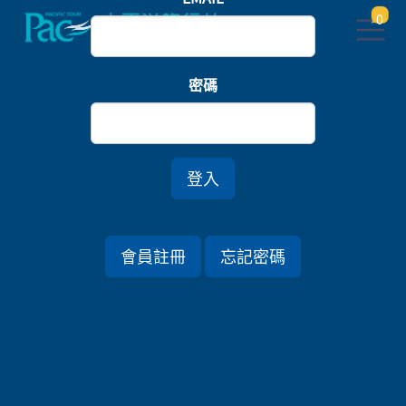
0
首頁
關東
密碼
湯霧流光．馥府日光×馥府東京銀座奢雅雙宿五日
*高雄出發
登入
行程資訊
會員註冊
忘記密碼
出發日期
2026/07/17 (五) 5天
旅遊國家