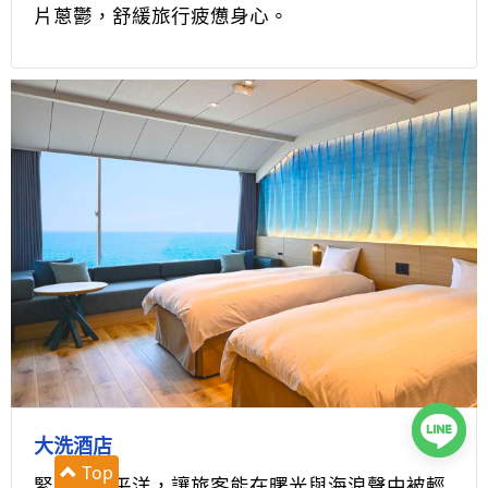
片蔥鬱，舒緩旅行疲憊身心。
大洗酒店
Top
緊鄰著太平洋，讓旅客能在曙光與海浪聲中被輕