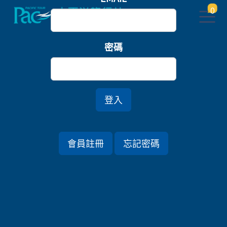
0
首頁
關東
密碼
海漾伊豆居．SAPHIR湛澈藍寶石列車五日
*賞紫陽花
登入
行程資訊
會員註冊
忘記密碼
出發日期
2023/06/18 (日) 5天
旅遊國家