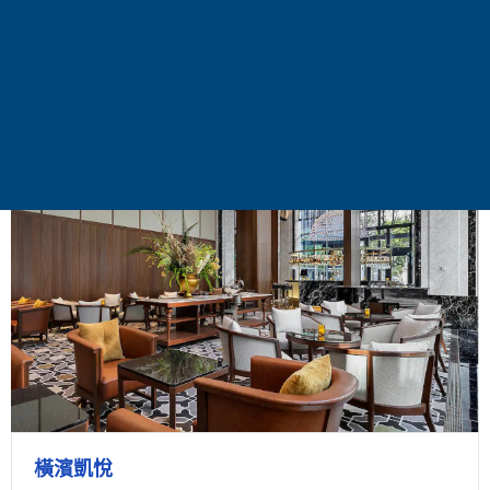
地標，五彩繽紛的燈光、以及西洋古建築的
夜景路燈，令人陶醉！
橫濱凱悅