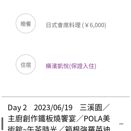
晚餐
日式會席料理 (￥6,000)
住宿
橫濱凱悅(保證入住)
Day 2 2023/06/19 三溪園／
主廚創作鐵板燒饗宴／POLA美
術館~午茶時光／箱根強羅英迪