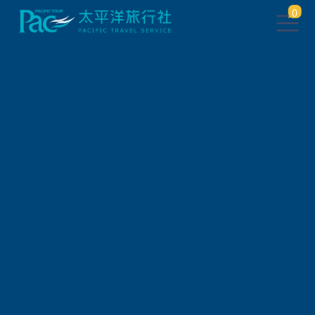
0
此行程已下架，將於 5 秒後 轉
跳到 相關行程
請稍待系統將自動轉頁，或
請
點此繼續