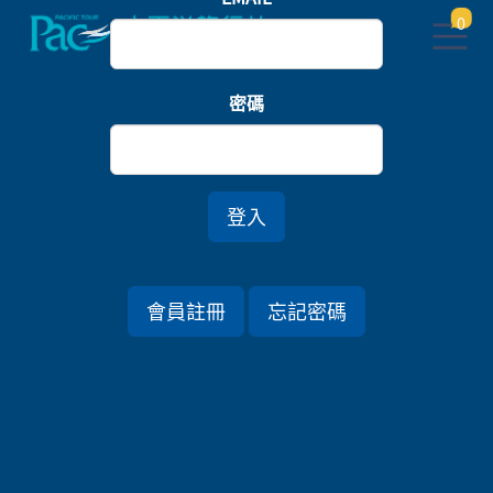
0
首頁
東北
密碼
青森津輕鐵道．松島温泉私湯．米其林ANA洲際七日
登入
行程資訊
會員註冊
忘記密碼
出發日期
2026/11/29 (日) 7天
旅遊國家
日本