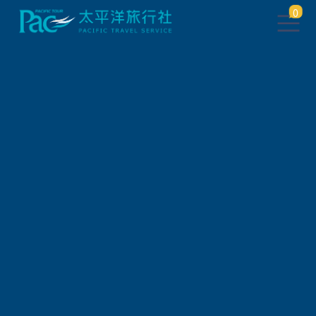
0
此行程已下架，將於 5 秒後 轉
跳到 相關行程
請稍待系統將自動轉頁，或
請
點此繼續