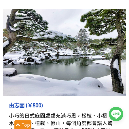
由志園 (￥800)
小巧的日式庭園處處充滿巧思，松枝、小橋、流
水、瀑布、植栽、假山，每個角度都會讓人驚
Top