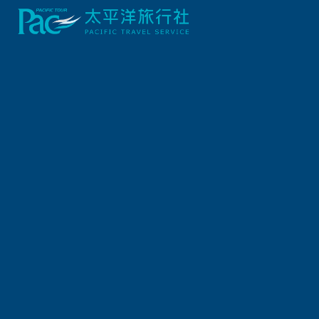
首頁
關西/中國四國
湛藍四國．瀨戶內淡路島海奏鳴七日
*高雄出發、春節假期
行程資訊
出發日期
2027/02/03 (三) 7天
報名截止日
2027/01/29 (五)