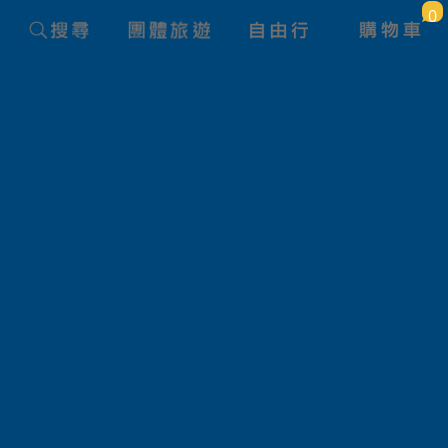
0
旅遊國家
日本
價 格
大人
小孩佔床
限12歲以下