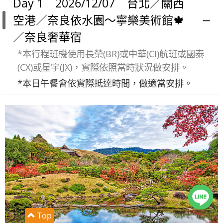
Day 1 2026/12/07 台北／關西
空港／奈良依水園～寧樂美術館🍁
／奈良奢華宿
*本行程班機使用長榮(BR)或中華(CI)航班或國泰
(CX)或星宇(JX)，實際依照當時狀況做安排。
*本日午餐會依實際抵達時間，做適當安排。
Top