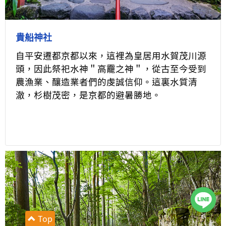
貴船神社
自平安遷都京都以來，這裡為皇居用水賀茂川源
頭，因此祭祀水神＂高龗之神＂，從古至今受到
農漁業、釀造業者們的虔誠信仰。這裏水質清
澈，杉樹茂密，是京都的避暑勝地。
Top