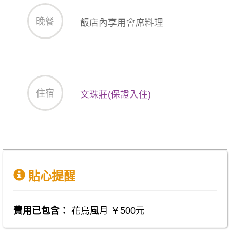
晚餐
飯店內享用會席料理
住宿
文珠莊(保證入住)
貼心提醒
費用已包含：
花鳥風月 ￥500元