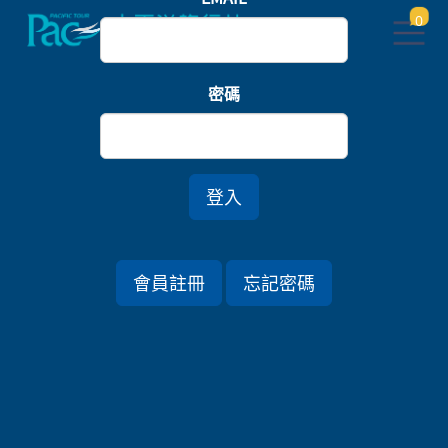
0
首頁
義大利/瑞士
密碼
璀璨義大利．威尼斯翡冷翠10日
登入
行程資訊
會員註冊
忘記密碼
出發日期
2027/03/08 (一) 10天
旅遊國家
義大利