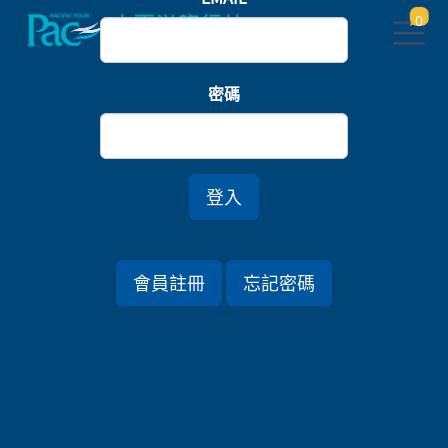
0
首頁
義大利/瑞士
密碼
璀璨義大利．威尼斯翡冷翠10日
(經銷商獎勵旅遊)
登入
行程資訊
會員註冊
忘記密碼
出發日期
2027/02/16 (二) 10天
旅遊國家