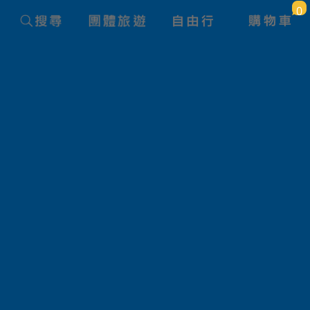
0
旅遊國家
義大利
價 格
大人
雙人一室