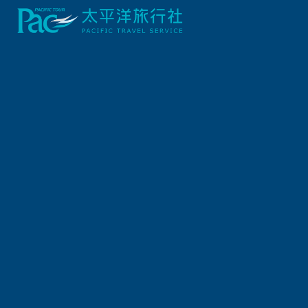
首頁
義大利/瑞士
璀璨義大利．威尼斯翡冷翠10日
*寒假假期
行程資訊
出發日期
2027/01/25 (一) 10天
報名截止日
2027/01/20 (三)