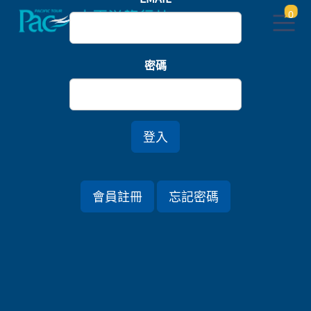
0
首頁
義大利/瑞士
密碼
威尼斯翡冷翠．義大利璀璨花城10日
登入
行程資訊
會員註冊
忘記密碼
出發日期
2026/12/08 (二) 10天
旅遊國家
義大利