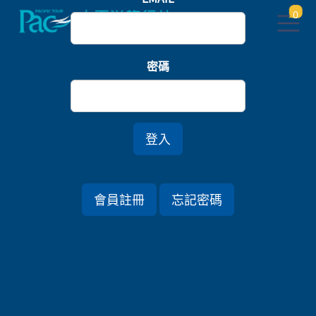
0
首頁
義大利/瑞士
密碼
璀璨義大利．威尼斯翡冷翠10日
登入
行程資訊
會員註冊
忘記密碼
出發日期
2026/06/11 (四) 10天
旅遊國家
義大利