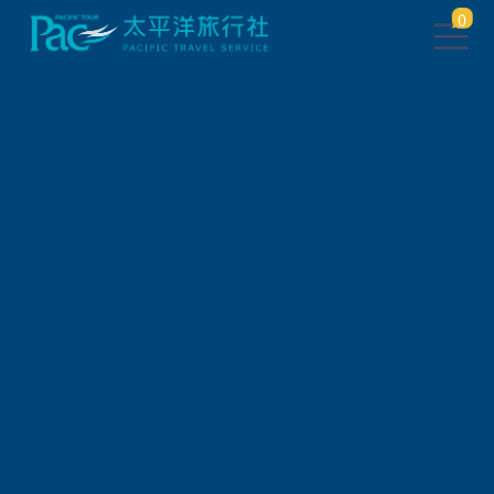
0
此行程已下架，將於 5 秒後 轉
跳到 相關行程
請稍待系統將自動轉頁，或
請
點此繼續