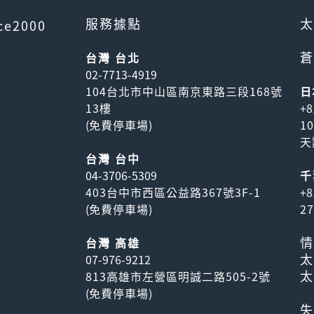
服務據點
太
ce2000
蒼
台灣 台北
02-7713-4919
104台北市中山區南京東路三段168號
日
13樓
+8
(
免費停車場
)
1
天
台灣 台中
04-3706-5309
千
403台中市西區公益路367號3F-1
+8
(
免費停車場
)
2
情
台灣 高雄
太
07-976-9212
太
813高雄市左營區明誠二路505-2號
(
免費停車場
)
失