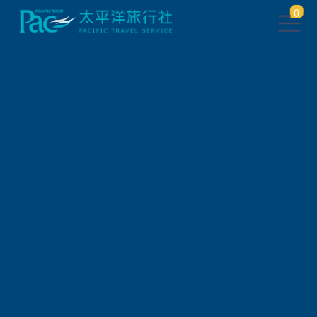
0
此行程已下架，將於 5 秒後 轉
跳到 相關行程
請稍待系統將自動轉頁，或
請
點此繼續