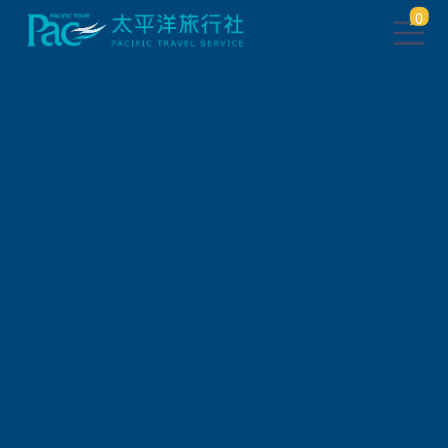
0
此行程已下架，將於 5 秒後 轉
跳到 相關行程
請稍待系統將自動轉頁，或
請
點此繼續