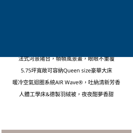
24小時風景日光浴
寬敞陽台套房
Balcony Suite
法式河景陽台，幀幀風景畫，眼眼不重覆
5.75坪寬敞可容納Queen size豪華大床
暖冷空氣迴圈系統AIR Wave®，吐納清新芳香
人體工學床&德製羽絨被，夜夜酣夢香甜