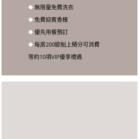
⯁
無限量免費洗衣
⯁
免費迎賓香檳
⯁
優先用餐預訂
⯁
每房200歐船上積分可消費
等約10項VIP優享禮遇