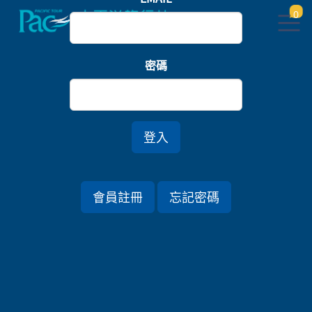
0
首頁
郵輪/河輪/豪華快艇
密碼
【SCENIC歐洲河輪】雷根斯堡．維也納．布拉提斯拉
瓦．布達佩斯多瑙河13日
*賞楓 *國際機票另計
登入
行程資訊
會員註冊
忘記密碼
出發日期
2026/10/11 (日) 13天
旅遊國家