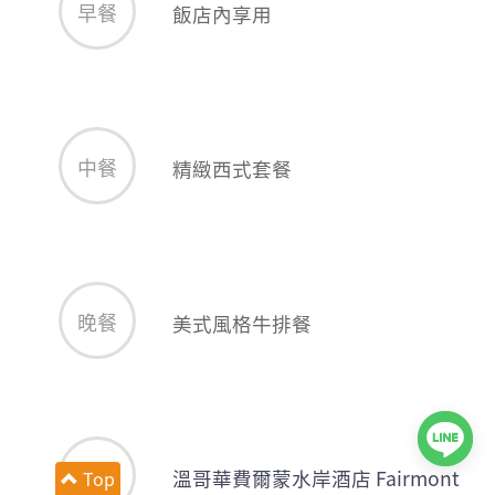
早餐
飯店內享用
中餐
精緻西式套餐
晚餐
美式風格牛排餐
住宿
溫哥華費爾蒙水岸酒店 Fairmont
Top