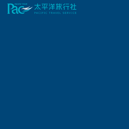
首頁
【范氏家族新年遊】冬覓白馬極光秘境．加拿大喜迎新
行程資訊
出發日期
2026/12/26 (六) 9天
報名截止日
2026/12/21 (一)