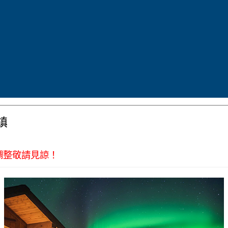
晚餐
為配合航班時間，敬請自
當地特色風味
理
鎮
調整敬請見諒！