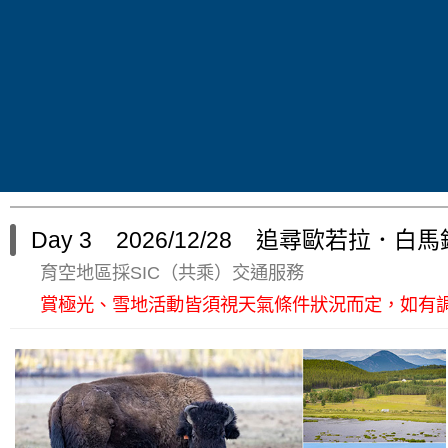
早餐
中餐
飯店內享用
Day 3 2026/12/28 追尋歐若拉．白馬
育空地區採SIC（共乘）交通服務
賞極光、雪地活動皆須視天氣條件狀況而定，如有