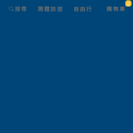
0
年9日
旅遊國家
加拿大
價 格
大人