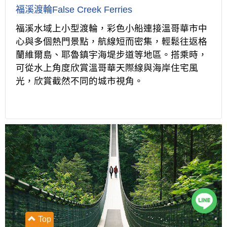
福溪渡輪False Creek Ferries
福溪水域上小型渡輪，彩色小船連接溫哥華市中
心與多個熱門景點，航線短而密集，輕鬆往返格
蘭維爾島、耶魯鎮宇海堤步道等地區。搭乘時，
可從水上角度欣賞溫哥華天際線與海岸住宅風
光，欣賞截然不同的城市視角。
Top