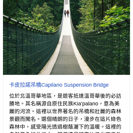
卡皮拉諾吊橋Capilano Suspension Bridge
位於北溫哥華地區，是遊客抵達溫哥華後的必訪
勝地。其名稱源自原住民族Kia’palano，意為美
麗的河流。這裡以世界著名的吊橋和壯麗的森林
景觀而聞名。選個晴朗的日子，漫步在這片綠色
森林中，感受陽光透過樹蔭灑下的溫暖。這裡的