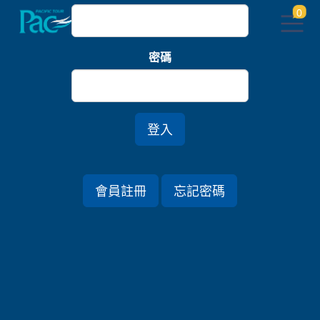
0
密碼
首頁
雪森極光．加拿大白馬鎮三連泊．歐若拉冬夜9日
登入
行程資訊
會員註冊
忘記密碼
出發日期
2026/11/13 (五) 9天
旅遊國家
加拿大