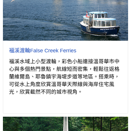
福溪渡輪False Creek Ferries
福溪水域上小型渡輪，彩色小船連接溫哥華市中
心與多個熱門景點，航線短而密集，輕鬆往返格
蘭維爾島、耶魯鎮宇海堤步道等地區。搭乘時，
可從水上角度欣賞溫哥華天際線與海岸住宅風
光，欣賞截然不同的城市視角。