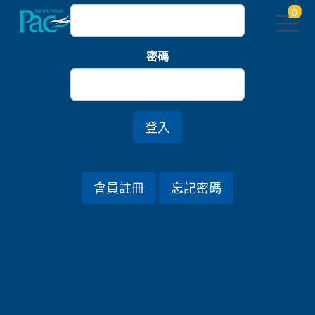
0
密碼
首頁
雪森極光．加拿大白馬鎮三連泊．歐若拉冬夜9日
登入
行程資訊
會員註冊
忘記密碼
出發日期
2026/11/06 (五) 9天
旅遊國家
加拿大