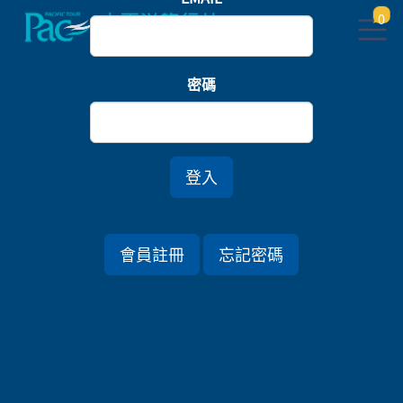
0
首頁
北海道
密碼
北海道鄂霍次克海．網走破冰船八日
*春節假期・札幌雪祭
登入
行程資訊
會員註冊
忘記密碼
出發日期
2027/02/05 (五) 8天
旅遊國家