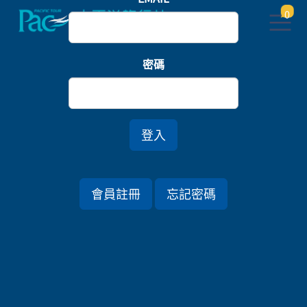
0
首頁
北海道
密碼
北海道香雪紅緋．函館洞爺楓點氤氳七日
*連泊・賞楓
登入
行程資訊
會員註冊
忘記密碼
出發日期
2026/10/25 (日) 7天
旅遊國家