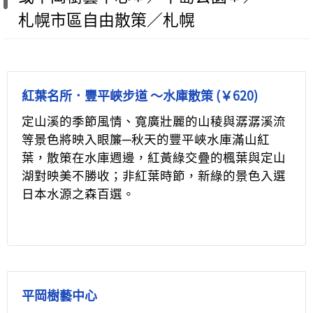
札幌市區自由散策／札幌
紅葉名所．豐平峽步道 ～水庫散策 (￥620)
定山溪的季節風情、寬廣壯麗的山稜與潺潺溪流
等景色將映入眼簾─秋天的豐平峽水庫滿山紅
葉，散策在水庫週邊，紅黃綠交疊的楓葉與定山
湖對映美不勝收；非紅葉時節，新綠的景色入選
日本水源之森百選。
平岡樹藝中心