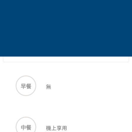
露天風呂─湯溜まり，象徵著身心沉澱、時間緩
緩流動的療癒空間。天然自家源泉「寶惠之
泉」，由創辦人歷時三年發掘，泉質溫潤，有助
放鬆與美肌。浴場面向定山溪谷，四季景色盡收
眼底，讓人彷彿融入自然之中。
早餐
無
中餐
機上享用