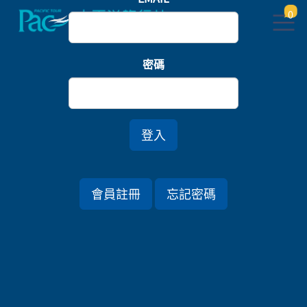
0
首頁
北海道
密碼
北海道森湖秘境釧路溼原．世界遺產知床半島七日
*珊瑚草．釧路濕原夕陽慢車號(僅此一團)．中秋連假
登入
行程資訊
會員註冊
忘記密碼
出發日期
2026/09/24 (四) 7天
旅遊國家