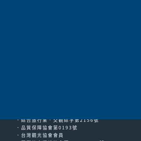
查詢
目前無資料
太平洋旅行社股份有限公司
since2000
PACIFIC TRAVEL SERVICE
．綜合旅行業‧交觀綜字第2156號
．品質保障協會第0193號
．台灣觀光協會會員