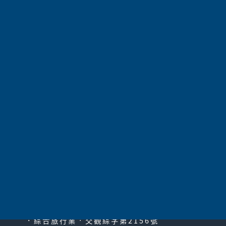
行程內容、餐食、住宿飯店之確認以最後團體說明會資料為
主，餐食料理內容、住宿房型以餐廳及飯店當日實際提供為
主。
4.若行程中有特殊需求，如特殊餐食(素食、不吃牛／羊、兒
童餐)，請於報名時先告知服務人員以利事先作業。
5.如奇數報名或全程指定單人房，需補房差。請於訂團時確
認之，費用另外洽詢。
太平洋旅行社股份有限公司
since2000
PACIFIC TRAVEL SERVICE
．綜合旅行業‧交觀綜字第2156號