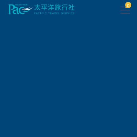
0
首頁
北部
東澳烏岩角．海蝕洞划獨木舟．煙波蘇澳三日
行程資訊
旅遊天數
3天2夜
旅遊國家
台灣