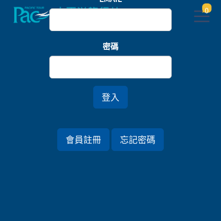
0
首頁
關東
密碼
【金質旅遊獎】新潟華鳳溫泉旬彩．戶隱美之原七日
登入
行程資訊
會員註冊
忘記密碼
出發日期
2023/08/23 (三) 7天
旅遊國家
日本