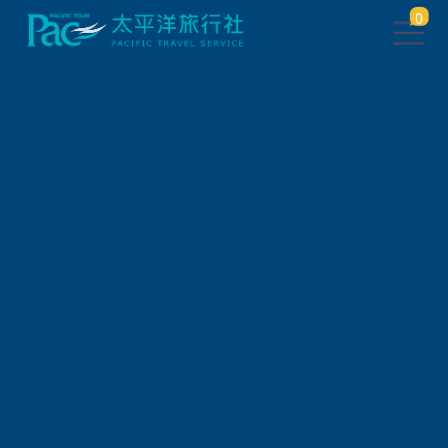
0
此行程已下架，將於 5 秒後 轉
跳到 相關行程
請稍待系統將自動轉頁，或
請
點此繼續