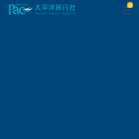
0
此行程已下架，將於 5 秒後 轉
跳到 相關行程
請稍待系統將自動轉頁，或
請
點此繼續