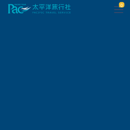
0
此行程已下架，將於 5 秒後 轉
跳到 相關行程
請稍待系統將自動轉頁，或
請
點此繼續